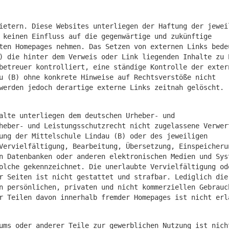
ietern. Diese Websites unterliegen der Haftung der jewei
 keinen Einfluss auf die gegenwärtige und zukünftige
ten Homepages nehmen. Das Setzen von externen Links bede
) die hinter dem Verweis oder Link liegenden Inhalte zu 
betreuer kontrolliert, eine ständige Kontrolle der exter
u (B) ohne konkrete Hinweise auf Rechtsverstöße nicht
werden jedoch derartige externe Links zeitnah gelöscht.
alte unterliegen dem deutschen Urheber- und
heber- und Leistungsschutzrecht nicht zugelassene Verwer
ung der Mittelschule Lindau (B) oder des jeweiligen
Vervielfältigung, Bearbeitung, Übersetzung, Einspeicheru
n Datenbanken oder anderen elektronischen Medien und Sys
olche gekennzeichnet. Die unerlaubte Vervielfältigung od
r Seiten ist nicht gestattet und strafbar. Lediglich die
n persönlichen, privaten und nicht kommerziellen Gebrauc
r Teilen davon innerhalb fremder Homepages ist nicht erl
ums oder anderer Teile zur gewerblichen Nutzung ist nich